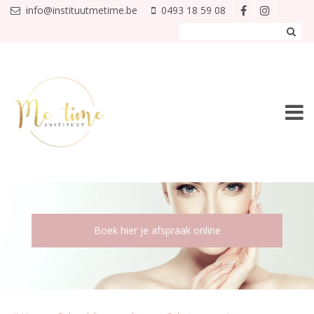
Overslaan en naar de inhoud gaan
info@instituutmetime.be
0493 18 59 08