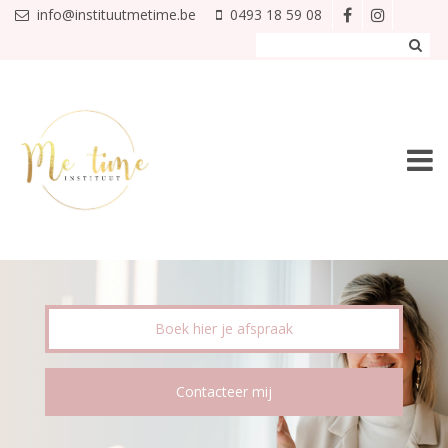
Overslaan en naar de inhoud gaan
info@instituutmetime.be
0493 18 59 08