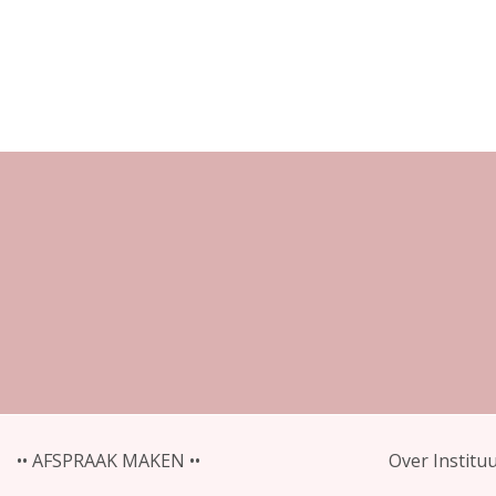
•• AFSPRAAK MAKEN ••
Over Institu