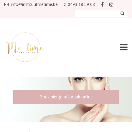
Overslaan en naar de inhoud gaan
info@instituutmetime.be
0493 18 59 08